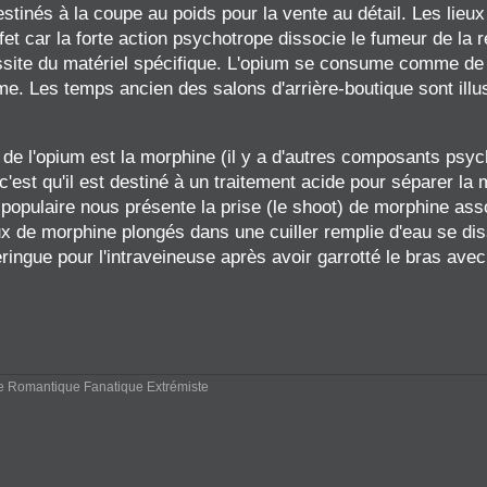
stinés à la coupe au poids pour la vente au détail. Les lie
fet car la forte action psychotrope dissocie le fumeur de la 
te du matériel spécifique. L'opium se consume comme de l'e
. Les temps ancien des salons d'arrière-boutique sont illust
e l'opium est la morphine (il y a d'autres composants psych
est qu'il est destiné à un traitement acide pour séparer la 
populaire nous présente la prise (le shoot) de morphine asso
ux de morphine plongés dans une cuiller remplie d'eau se dis
eringue pour l'intraveineuse après avoir garrotté le bras av
re Romantique Fanatique Extrémiste