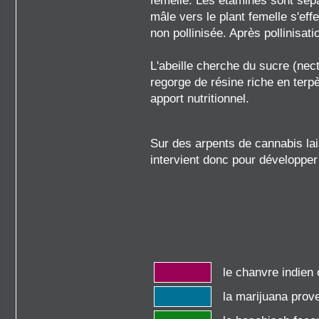
femelle. Les étamines sont sépar
mâle vers le plant femelle s'ef
non pollinisée. Après pollinisat
L'abeille cherche du sucre (nec
regorge de résine riche en terp
apport nutritionnel.
Sur des arpents de cannabis 
intervient donc pour développe
le chanvre indien o
la marijuana prove