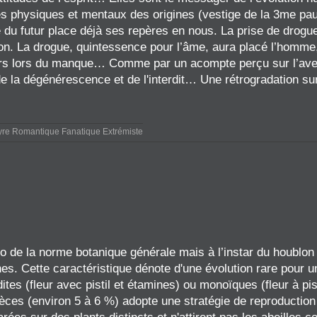
es physiques et mentaux des origines (vestige de la 3me paup
e du futur place déjà ses repères en nous. La prise de drog
tion. La drogue, quintessence pour l’âme, aura placé l’homme, 
ors lors du manque… Comme par un acompte perçu sur l’avenir
de la dégénérescence et de l'interdit… Une rétrogradation sur 
yre Romantique Fanatique Extrémiste
io de la norme botanique générale mais à l’instar du houblon
ines. Cette caractéristique dénote d'une évolution rare pour 
es (fleur avec pistil et étamines) ou monoïques (fleur à pis
spèces (environ 5 à 6 %) adopte une stratégie de reproductio