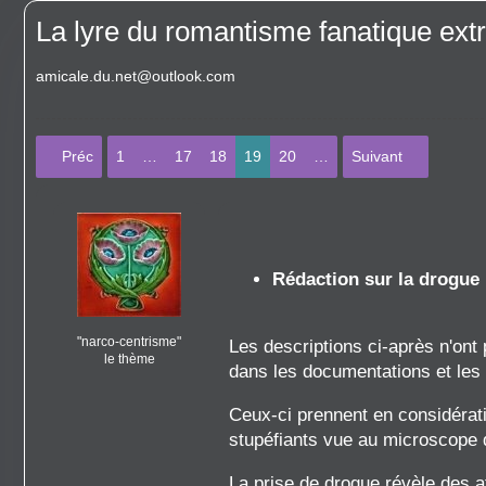
La lyre du romantisme fanatique ext
amicale.du.net@outlook.com
Préc
1
…
17
18
19
20
…
Suivant
Rédaction sur la drogue
"narco-centrisme"
Les descriptions ci-après n'ont
le thème
dans les documentations et les 
Ceux-ci prennent en considérati
stupéfiants vue au microscope qu
La prise de drogue révèle des a