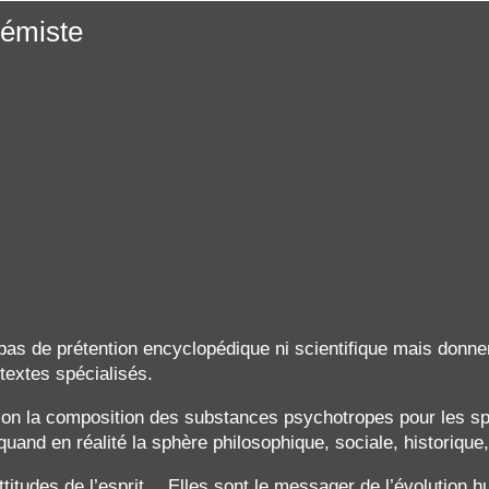
rémiste
 pas de prétention encyclopédique ni scientifique mais donne
textes spécialisés.
on la composition des substances psychotropes pour les spé
and en réalité la sphère philosophique, sociale, historique, r
ttitudes de l’esprit… Elles sont le messager de l’évolution 