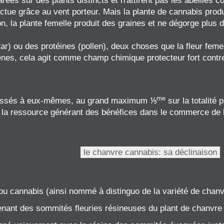
ées sur des plants distincts et n'attirent pas les abeilles 
fectue grâce au vent porteur. Mais la plante de cannabis prod
ion, la plante femelle produit des graines et ne dégorge plus 
tar) ou des protéines (pollen), deux choses que la fleur fem
ènes, cela agit comme champ chimique protecteur fort contre 
me
laissés à eux-mêmes, au grand maximum ⅕
sur la totalité 
r la ressource générant des bénéfices dans le commerce de 
le chanvre cannabis: sa déclinaison
u cannabis (ainsi nommé à distinguo de la variété de chanvre
nant des sommités fleuries résineuses du plant de chanvre