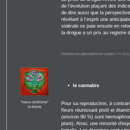
de l’évolution plaçant des indic
de dire aussi que la perspectiv
révélant à l’esprit une anticipa
sidérale se paie ensuite en ret
la drogue a un prix au registre 
l'Historia en alternatif et en continu
>>> la L
le cannabis
"narco-centrisme"
Pour sa reproduction, à contrar
le thème
fleurs réunissant pistil et étam
(environ 90 %) sont hermaphrodit
plant). AInsi, une minorité d'e