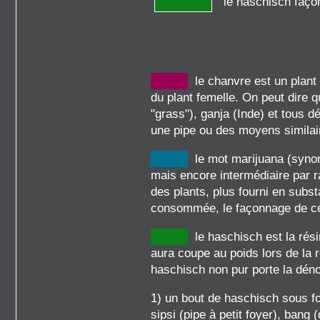
le haschisch façon
le chanvre est un plant 
du plant femelle. On peut dir
"grass"), ganja (Inde) et tous
une pipe ou des moyens similair
le mot marijuana (synon
mais encore intermédiaire par ra
des plants, plus fourni en subs
consommée, le façonnage de cet
le haschisch est la résin
aura coupe au poids lors de la 
haschisch non pur porte la déno
1) un bout de haschisch sous f
sipsi (pipe à petit foyer), bang 