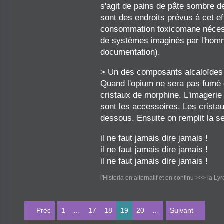
s'agit de pains de pâte sombre de
sont des endroits prévus à cet ef
consommation toxicomane nécessi
de systèmes imaginés par l'homme
documentation).
> Un des composants alcaloïdes d
Quand l'opium ne sera pas fumé c'
cristaux de morphine. L'imagerie 
sont les accessoires. Les crista
dessous. Ensuite on remplit la s
il ne faut jamais dire jamais !
il ne faut jamais dire jamais !
il ne faut jamais dire jamais !
l'Historia en alternatif et en continu
>>> la Ly
Préc
1
…
17
18
19
20
…
Suivant