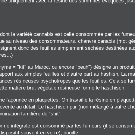
né uniquement avec la résine des sommités évoquées juste c
dont la variété cannabis est celle consommée par les fumeurs
e que au niveau des consommateurs, chanvre canabis (mot g
 désignent donc des feuilles simplement séchées destinées 
es...)
yme = "kif" au Maroc, ou encore “beuh”) désigne un produit
pport aux simples feuilles et d’autre part au hashish. La ma
tances résineuses psychotropes que les feuilles. Cela se fume
te matière brut végétale résineuse forme le haschisch
e façonnée en plaquettes. On travaille la résine en plaquettes
revente au détail. Le haschisch pur (non mélangé à autre cho
mination familière de “shit”
orme intégrale est consommé par les fumeurs (il se consume
(dispositif souvent en verre), douille