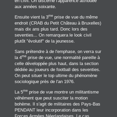
en civil. On discerne l'apparence attribuée
aux années soixante.
me
Ensuite vient la 3
prise de vue du même
endroit (CRAB du Petit Château à Bruxelles)
mais dix ans plus tard. Donc lors des
seventies... On remarquera le look civil
plutôt "évolutif" de la jeunesse.
Sans prétendre à de l'emphase, on verra sur
me
la 4
prise de vue, une normalité pareille à
celle développée plus haut, dans la section
dédiée au joueurs de football des seventies.
On peut situer le top ultime du phénomène
sociologique près de l'an 1976.
me
La 5
prise de vue montre un militantisme
véhément que peut susciter la motion
bohème. Il s'agit de militaires des Pays-Bas
PENDANT leur incorporation dans les
Forces Armées Néerlandaises. Le cas