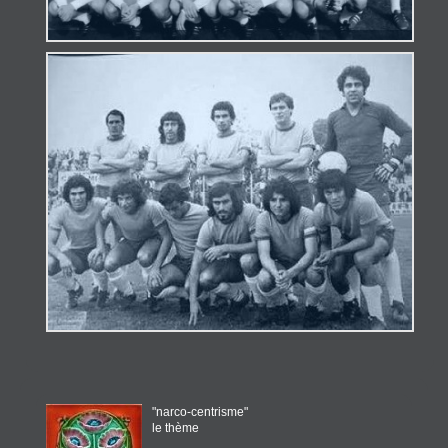
"narco-centrisme"
le thème