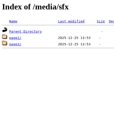
Index of /media/sfx
Name
Last modified
Size
De
Parent Directory
page1/
page3/