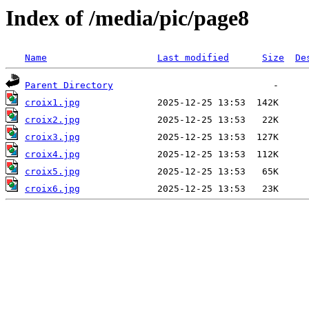
Index of /media/pic/page8
Name
Last modified
Size
De
Parent Directory
croix1.jpg
croix2.jpg
croix3.jpg
croix4.jpg
croix5.jpg
croix6.jpg