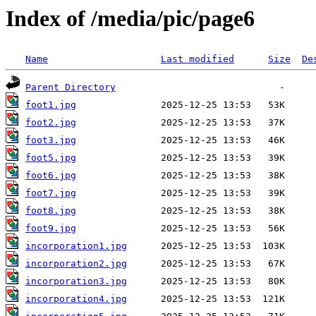
Index of /media/pic/page6
Name
Last modified
Size
De
Parent Directory
foot1.jpg
foot2.jpg
foot3.jpg
foot5.jpg
foot6.jpg
foot7.jpg
foot8.jpg
foot9.jpg
incorporation1.jpg
incorporation2.jpg
incorporation3.jpg
incorporation4.jpg