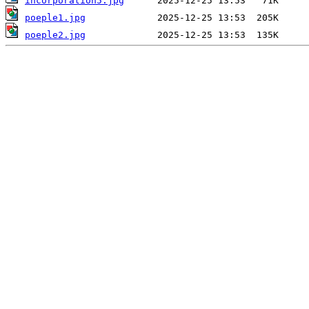
incorporation5.jpg
poeple1.jpg
poeple2.jpg