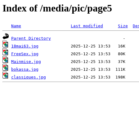
Index of /media/pic/page5
Name
Last modified
Size
De
Parent Directory
18mai63.jpg
FreeSex.jpg
Mainmise.jpg
bokassa.jpg
classiques.jpg