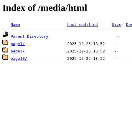
Index of /media/html
Name
Last modified
Size
De
Parent Directory
page1/
page3/
page10/